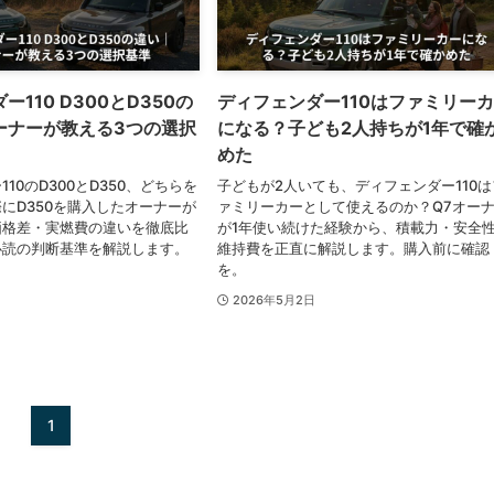
110 D300とD350の
ディフェンダー110はファミリー
ーナーが教える3つの選択
になる？子ども2人持ちが1年で確
めた
10のD300とD350、どちらを
子どもが2人いても、ディフェンダー110は
にD350を購入したオーナーが
ァミリーカーとして使えるのか？Q7オー
価格差・実燃費の違いを徹底比
が1年使い続けた経験から、積載力・安全
必読の判断基準を解説します。
維持費を正直に解説します。購入前に確認
を。
2026年5月2日
1