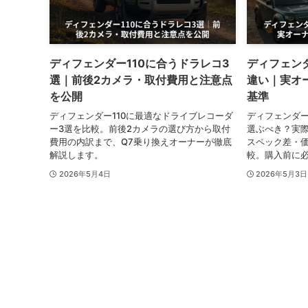
ディフェンダー110に合うドラレコ3
ディフェンダー
選｜前後2カメラ・取付費用と注意点
違い｜実オ
を公開
基準
ディフェンダー110に最適なドライブレコーダ
ディフェンダー1
ー3選を比較。前後2カメラの選び方から取付
選ぶべき？実際
費用の内訳まで、Q7乗り換えオーナーが徹底
スペック差・
解説します。
較。購入前に
2026年5月4日
2026年5月3日